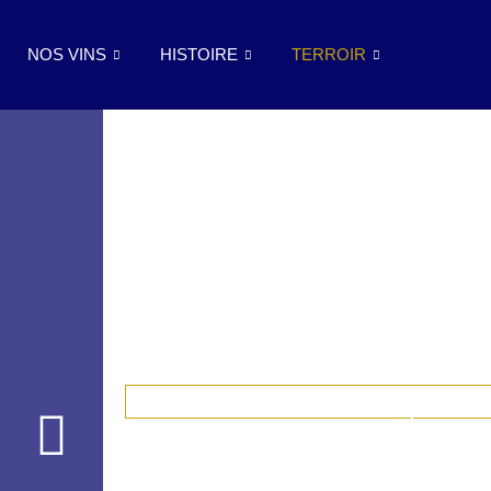
NOS VINS
HISTOIRE
TERROIR
Molasse détritique
La 